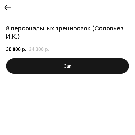
8 персональных тренировок (Соловьев
И.К.)
30 000
р.
34 000
р.
Зак