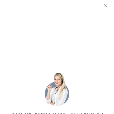
Индивидуальная тренировка по
пилатесу (Тарасова У.В.)
4 250
р.
Заказать услугу
55 мин
Возраст: Любой
Специалист: Специалист АФК, тренер