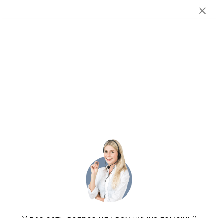
Сплит тренировка по пилатесу
(Тарасова У.В.)
3 500
р.
Заказать услугу
55 мин
Возраст: Любой
Специалист: Специалист АФК, тренер