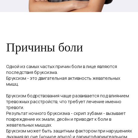
Причины боли
Одной из самых частых причин боли в лице являются
последствия бруксизма.
Бруксизм - это двигательная активность жевательных
мышц.
Бруксизм бодрствования чаще развивается под влиянием
тревожных расстройств, что требует лечение именно
тревоги.
Результат ночного бруксизма - скрип зубами - вызывает
повреждение их эмали, десён и приводит к боли в
жевательных мышцах.
Бруксизм может быть защитным фактором при нарушениях
дыхания во сне (ночное апноэ) и ларингофарингеальном