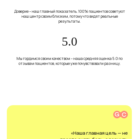
Доверие – наш главный показатель. 100% пациентов советуют
наш центр своим близким, потому что видят реальные
результаты.
5.0
ПРОСТО ПОЗВОНИТЕ НАМ
+7 (351) 255-55-13
Мы гордимся своим качеством – наша средняя оценка 5.0 по
отзывам пациентов, которые уже почувствовали разницу.
ИЛИ НАПИШИТЕ
Telegram
info@glinkinhsc.ru
МЫ В СОЦСЕТЯХ
АДРЕС
«Наша главная цель — не
г. Челябинск, ул.