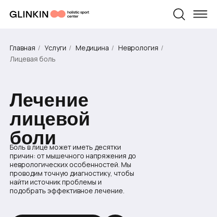
Физическая
Персональные
Травматология
Пилатес
беременности
после родов
Массаж
Массаж
реабилитация
тренировки
и родам
УСЛУГИ И ЦЕНЫ
О НАС
Главная
/
Услуги
/
Медицина
/
Неврология
/
Лицевая боль
Лечение
лицевой
боли
Боль в лице может иметь десятки
причин: от мышечного напряжения до
неврологических особенностей. Мы
проводим точную диагностику, чтобы
найти источник проблемы и
подобрать эффективное лечение.