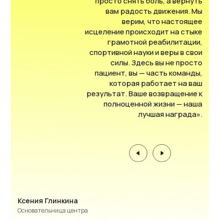
просто снять боль, а вернуть
Академика Макеева, д. 24
вам радость движения. Мы
верим, что настоящее
ГРАФИК РАБОТЫ
исцеление происходит на стыке
пн - пт 08:00 - 20:00
грамотной реабилитации,
спортивной науки и веры в свои
сб - вс 10:00 - 18:00
силы. Здесь вы не просто
пациент, вы — часть команды,
которая работает на ваш
результат. Ваше возвращение к
Открыть в Я.Картах
полноценной жизни — наша
лучшая награда».
ВЕРСИЯ ДЛЯ СЛАБОВИДЯЩИХ
Медицинская лицензия и документы
Пациентам
© 2025 все права защищены ООО
Ксения Глинкина
«ГЛИНКИН ХОЛИСТИК СПОРТ ЦЕНТР»
Основательница центра
Политика конфиденциальности