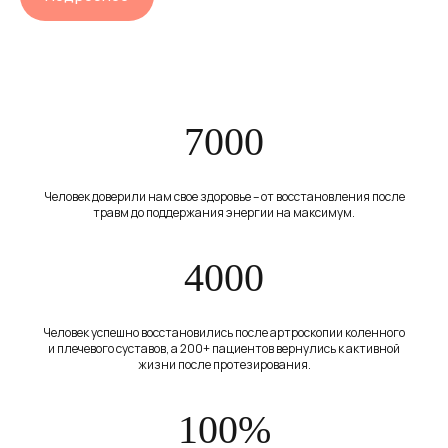
7000
Человек доверили нам свое здоровье – от восстановления после
травм до поддержания энергии на максимум.
4000
О НАС
НАШИ УСЛУГИ
Человек успешно восстановились после артроскопии коленного
и плечевого суставов, а 200+ пациентов вернулись к активной
КОМАНДА
жизни после протезирования.
АКЦИИ
100%
КОНТАКТЫ