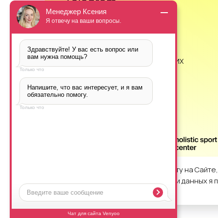
Telegram
Менеджер Ксения
info@glinkinhsc.ru
Я отвечу на ваши вопросы.
Здравствуйте! У вас есть вопрос или 
вам нужна помощь?
ВЕРСИЯ ДЛЯ СЛАБОВИДЯЩИХ
Только что
Напишите, что вас интересует, и я вам 
обязательно помогу.
Только что
Настоящим, продолжая работу на Сайте
В случае отказа от обработки данных я
© 2025 все права защищены ООО «ГЛИНКИН
настройках браузера.
ХОЛИСТИК СПОРТ ЦЕНТР»
Чат для сайта Venyoo