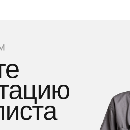
М
те
ьтацию
листа