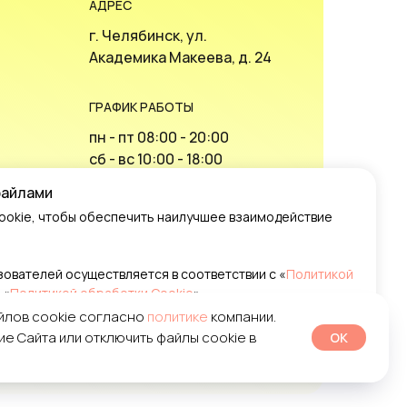
АДРЕС
г. Челябинск, ул.
Академика Макеева, д. 24
ГРАФИК РАБОТЫ
пн - пт 08:00 - 20:00
сб - вс 10:00 - 18:00
файлами
ookie, чтобы обеспечить наилучшее взаимодействие
ты
ователей осуществляется в соответствии с «
Политикой
Открыть в Я.Картах
 «
Политикой обработки Cookie
»
йлов cookie согласно
политике
компании.
е Сайта или отключить файлы cookie в
OK
Настройки Cookie
отка: Lucky-Leads
Политика конфиденциальности