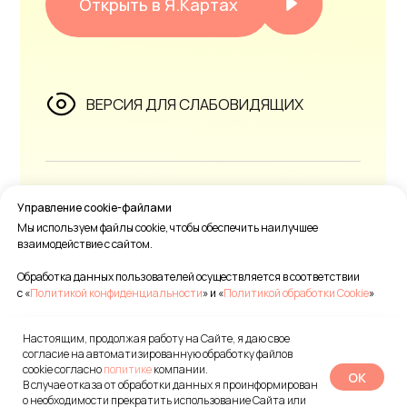
Управление cookie-файлами
Мы используем файлы cookie, чтобы обеспечить наилучшее
взаимодействие с сайтом.
Обработка данных пользователей осуществляется в соответствии
с «
Политикой конфиденциальности
» и «
Политикой обработки Cookie
»
Настоящим, продолжая работу на Сайте, я даю свое
Принять все
согласие на автоматизированную обработку файлов
cookie согласно
политике
компании.
OK
В случае отказа от обработки данных я проинформирован
Настройки Cookie
о необходимости прекратить использование Сайта или