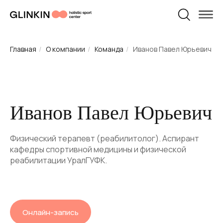
Физическая
Персональные
Травматология
Пилатес
беременности
после родов
Массаж
Массаж
реабилитация
тренировки
и родам
УСЛУГИ И ЦЕНЫ
О НАС
Главная
/
О компании
/
Команда
/
Иванов Павел Юрьевич
Иванов Павел Юрьевич
Физический терапевт (реабилитолог). Аспирант
кафедры спортивной медицины и физической
реабилитации УралГУФК.
Онлайн-запись