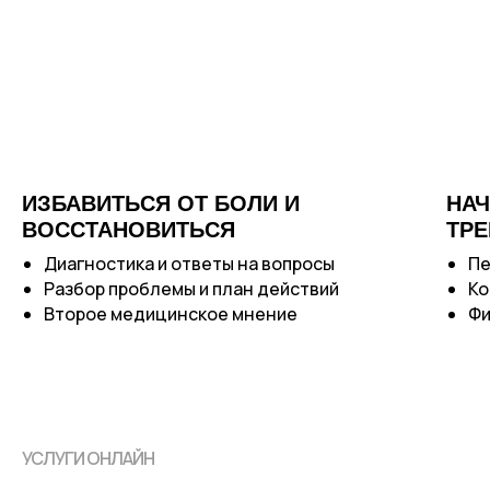
ИЗБАВИТЬСЯ ОТ БОЛИ И
НАЧ
ВОССТАНОВИТЬСЯ
ТР
Диагностика и ответы на вопросы
Пе
Разбор проблемы и план действий
Ко
Второе медицинское мнение
Фи
УСЛУГИ ОНЛАЙН