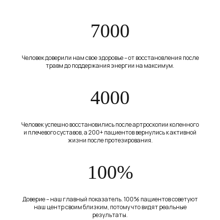
АДРЕС
7000
г. Челябинск, ул.
Академика Макеева, д. 24
Человек доверили нам свое здоровье – от восстановления после
ГРАФИК РАБОТЫ
травм до поддержания энергии на максимум.
пн - пт 08:00 - 20:00
сб - вс 10:00 - 18:00
4000
Человек успешно восстановились после артроскопии коленного
Открыть в Я.Картах
и плечевого суставов, а 200+ пациентов вернулись к активной
жизни после протезирования.
100%
ВЕРСИЯ ДЛЯ СЛАБОВИДЯЩИХ
Доверие – наш главный показатель. 100% пациентов советуют
наш центр своим близким, потому что видят реальные
результаты.
Медицинская лицензия и документы