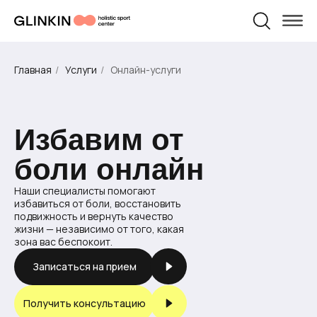
Физическая
Персональные
Травматология
Пилатес
беременности
после родов
Массаж
Массаж
реабилитация
тренировки
и родам
УСЛУГИ И ЦЕНЫ
О НАС
Главная
/
Услуги
/
Онлайн-услуги
Избавим от
боли онлайн
Наши специалисты помогают
избавиться от боли, восстановить
подвижность и вернуть качество
жизни — независимо от того, какая
зона вас беспокоит.
Записаться на прием
Получить консультацию