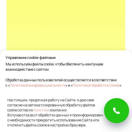
Управление cookie-файлами
Мы используем файлы cookie, чтобы обеспечить наилучшее
взаимодействие с сайтом.
Обработка данных пользователей осуществляется в соответствии
с «
Политикой конфиденциальности
» и «
Политикой обработки Cookie
»
Настоящим, продолжая работу на Сайте, я даю свое
Принять все
согласие на автоматизированную обработку файлов
cookie согласно
политике
компании.
OK
В случае отказа от обработки данных я проинформирован
Настройки Cookie
о необходимости прекратить использование Сайта или
отключить файлы cookie в настройках браузера.