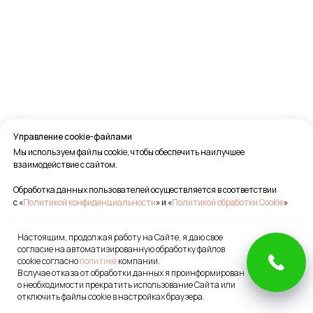
Управление cookie-файлами
Мы используем файлы cookie, чтобы обеспечить наилучшее
взаимодействие с сайтом.
Обработка данных пользователей осуществляется в соответствии
с «
Политикой конфиденциальности
» и «
Политикой обработки Cookie
»
Настоящим, продолжая работу на Сайте, я даю свое
Принять все
согласие на автоматизированную обработку файлов
cookie согласно
политике
компании.
OK
В случае отказа от обработки данных я проинформирован
Настройки Cookie
о необходимости прекратить использование Сайта или
отключить файлы cookie в настройках браузера.