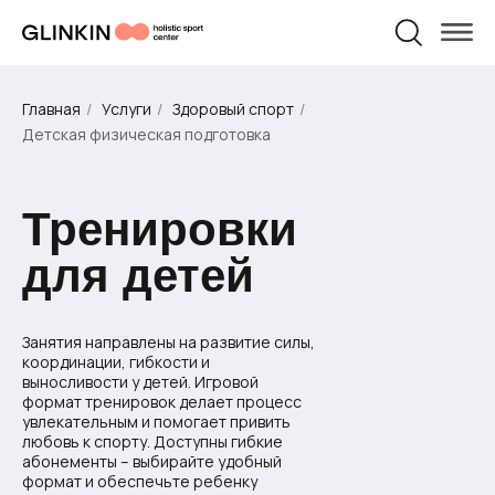
Физическая
Персональные
Травматология
Пилатес
беременности
после родов
Массаж
Массаж
реабилитация
тренировки
и родам
УСЛУГИ И ЦЕНЫ
О НАС
Главная
/
Услуги
/
Здоровый спорт
/
Детская физическая подготовка
Тренировки
для детей
Занятия направлены на развитие силы,
координации, гибкости и
выносливости у детей. Игровой
формат тренировок делает процесс
увлекательным и помогает привить
любовь к спорту. Доступны гибкие
абонементы – выбирайте удобный
формат и обеспечьте ребенку