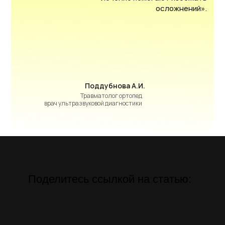
осложнений».
Поддубнова А.И.
Травматолог ортопед
врач ультразвуковой диагностики
О НАС
НАШИ УСЛУГИ
КОМАНДА
АКЦИИ
КОНТАКТЫ