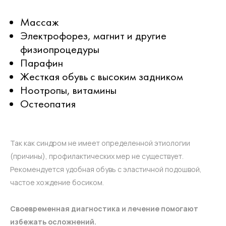
Массаж
Электрофорез, магнит и другие
физиопроцедуры
Парафин
Поделитесь ссылкой на статью:
Жесткая обувь с высоким задником
Ноотропы, витамины
Остеопатия
Так как синдром не имеет определенной этиологии
(причины), профилактических мер не существует.
Рекомендуется удобная обувь с эластичной подошвой,
частое хождение босиком.
Своевременная диагностика и лечение помогают
избежать осложнений.