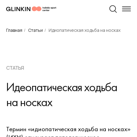
Физическая
Персональные
Травматология
Пилатес
беременности
после родов
Массаж
Массаж
реабилитация
тренировки
и родам
УСЛУГИ И ЦЕНЫ
О НАС
Главная
/
Статьи
/
Идиопатическая ходьба на носках
СТАТЬЯ
Идеопатическая ходьба
на носках
Термин «идиопатическая ходьба на носках»