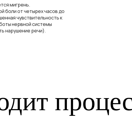
ется мигрень.
й боли от четырех часов до
ышенная чувствительность к
работы нервной системы
ть нарушение речи).
одит проце