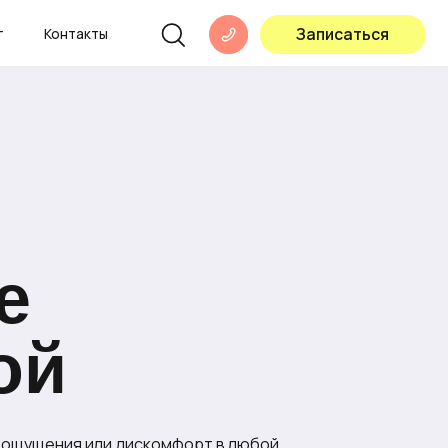
Записаться
ы
е
ой
е ощущения или дискомфорт в любой