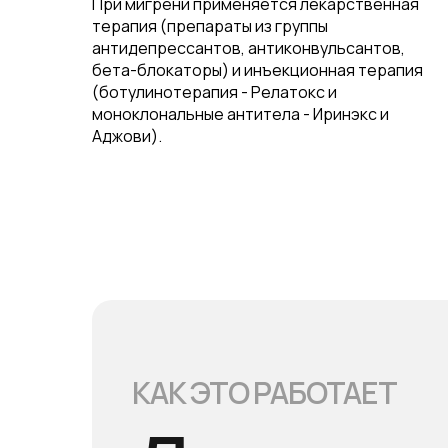
При мигрени применяется лекарственная
терапия (препараты из группы
антидепрессантов, антиконвульсантов,
бета-блокаторы) и инъекционная терапия
(ботулинотерапия - Релатокс и
моноклональные антитела - Иринэкс и
Аджови).
КАК ЭТО РАБОТАЕТ