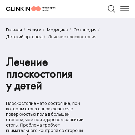
Физическая
Персональные
Травматология
Пилатес
беременности
после родов
Массаж
Массаж
реабилитация
тренировки
и родам
УСЛУГИ И ЦЕНЫ
О НАС
Главная
/
Услуги
/
Медицина
/
Ортопедия
/
Детский ортопед
/
Лечение плоскостопия
Лечение
плоскостопия
у детей
Плоскостопие - это состояние, при
котором стопа соприкасается с
поверхностью пола в большей
степени, чем при здоровом развитии
стопы. Проблема требует
внимательного контроля со стороны