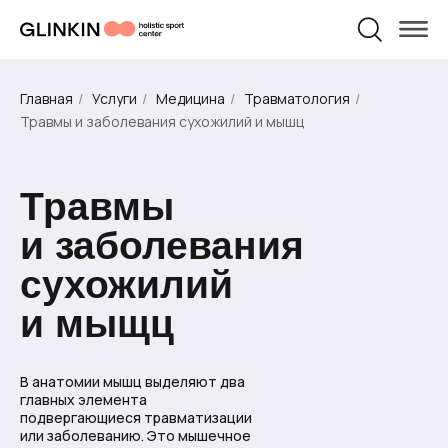
Физическая
Персональные
Травматология
Пилатес
беременности
после родов
Массаж
Массаж
реабилитация
тренировки
и родам
УСЛУГИ И ЦЕНЫ
О НАС
Главная
/
Услуги
/
Медицина
/
Травматология
/
Травмы и заболевания сухожилий и мышц
Травмы
и заболевания
сухожилий
и мыщц
В анатомии мышц выделяют два
главных элемента
подвергающиеся травматизации
или заболеванию. Это мышечное