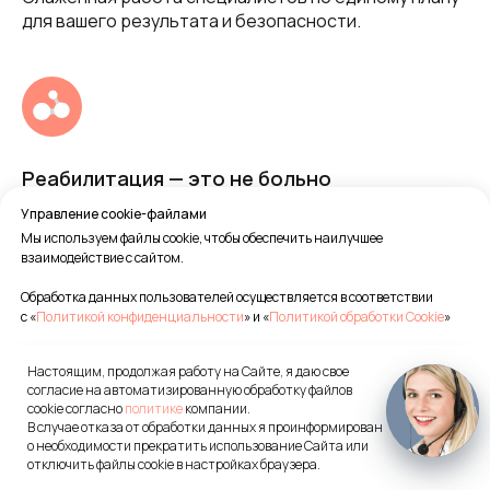
для вашего результата и безопасности.
Реабилитация — это не больно
Управление cookie-файлами
Постепенное и грамотное увеличение нагрузок без
Мы используем файлы cookie, чтобы обеспечить наилучшее
риска повторных травм.
взаимодействие с сайтом.
Обработка данных пользователей осуществляется в соответствии
с «
Политикой конфиденциальности
» и «
Политикой обработки Cookie
»
Настоящим, продолжая работу на Сайте, я даю свое
Принять все
согласие на автоматизированную обработку файлов
Возвращаем
cookie согласно
политике
компании.
OK
В случае отказа от обработки данных я проинформирован
к активности
Настройки Cookie
о необходимости прекратить использование Сайта или
отключить файлы cookie в настройках браузера.
Наша цель — ваше полное восстановление до