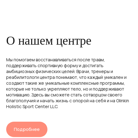
АДРЕС
г. Челябинск, ул.
Академика Макеева, д. 24
ГРАФИК РАБОТЫ
О нашем центре
пн - пт 08:00 - 20:00
сб - вс 10:00 - 18:00
Мы помогаем восстанавливаться после травм,
поддерживать спортивную форму и достигать
амбициозных физических целей. Врачи, тренеры и
Открыть в Я.Картах
реабилитологи центра понимают, что каждый уникален и
создают такие же уникальные комплексные программы,
которые не только укрепляют тело, но и поддерживают
мотивацию. Здесь вы сможете стать сотворцом своего
ВЕРСИЯ ДЛЯ СЛАБОВИДЯЩИХ
благополучия и начать жизнь с опорой на себя и на Glinkin
Holistic Sport Center LLC.
Подробнее
Медицинская лицензия и документы
Пациентам
© 2025 все права защищены ООО