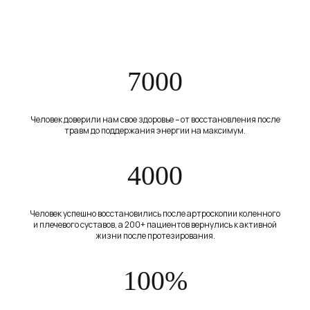
«ГЛИНКИН ХОЛИСТИК СПОРТ ЦЕНТР»
Политика конфиденциальности
Разработка: Lucky-Leads
7000
Человек доверили нам свое здоровье – от восстановления после
травм до поддержания энергии на максимум.
4000
Человек успешно восстановились после артроскопии коленного
и плечевого суставов, а 200+ пациентов вернулись к активной
жизни после протезирования.
100%