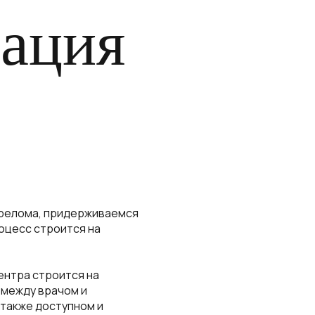
ация
а
ерелома, придерживаемся
оцесс строится на
нтра строится на
 между врачом и
 также доступном и