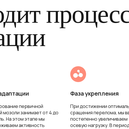
одит процес
ации
 адаптации
Фаза укрепления
рование первичной
При достижении оптимал
й мозоли занимает от 4 до
сращения перелома, мы в
ль. На этом этапе мы
постепенно увеличиваем
живаем активность
осевую нагрузку. В период