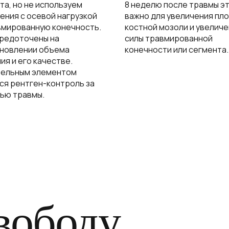
та, но не используем
8 неделю после травмы э
ения с осевой нагрузкой
важно для увеличения пл
вмированную конечность.
костной мозоли и увелич
редоточены на
силы травмированной
новлении объема
конечности или сегмента.
ия и его качестве.
тельным элементом
ся рентген-контроль за
ью травмы.
вободу