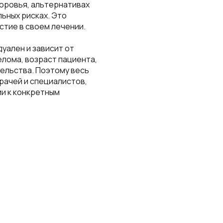
оровья, альтернативах
ьных рисках. Это
стие в своем лечении.
уален и зависит от
елома, возраст пациента,
ельства. Поэтому весь
рачей и специалистов,
и к конкретным