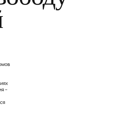
й
ломов
виях
ия –
тся