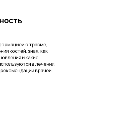
ность
формацией о травме,
ия костей, зная, как
новления и какие
спользуются в лечении,
 рекомендации врачей.