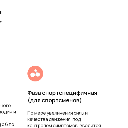
с
Фаза спортспецифичная
(для спортсменов)
ьного
водим и
По мере увеличения силы и
качества движения, под
 с 6 по
контролем симптомов, вводится