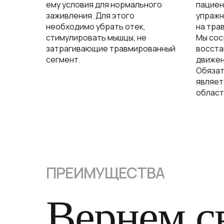
ему условия для нормального
пациен
заживления. Для этого
упражн
необходимо убрать отек,
на тра
стимулировать мышцы, не
Мы сос
затрагивающие травмированный
восста
сегмент.
движен
Обяза
являет
област
ПРЕИМУЩЕСТВА
Вернем с