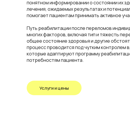
понятном информировании о состоянии их зд
лечения, ожидаемых результатах и потенциал
помогает пациентам принимать активное уча
Путь реабилитации после переломов индивид
многих факторов, включая тип и тяжесть пер
общее состояние здоровья и другие обстоят
процесс проводится под чутким контролем в
которые адаптируют программу реабилитаци
потребностям пациента.
Услуги и цены