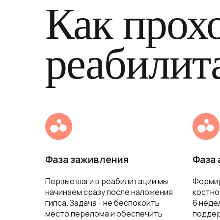
Как прох
реабилит
Фаза заживления
Фаза
Первые шаги в реабилитации мы
Форми
начинаем сразу после наложения
костно
гипса. Задача - не беспокоить
6 неде
место перелома и обеспечить
поддер