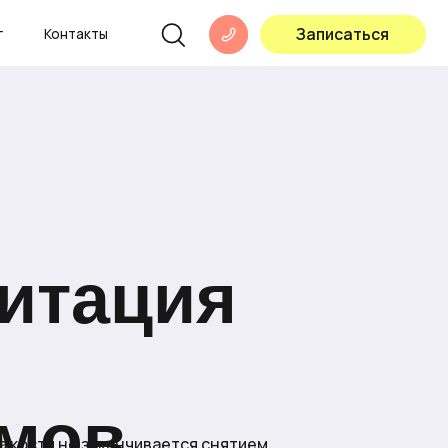
Записаться
ы
итация
мов
 кости не заканчивается снятием